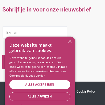
Schrijf je in voor onze nieuwsbrief
E
M
A
×
I
Deze website maakt
L
gebruik van cookies.
*
Deze website gebruikt cookies om uw
VERZEND
gebruikerservaring te verbeteren. Door
onze website te gebruiken, stemt u in met
alle cookies in overeenstemming met ons
Cookiebeleid.
Lees verder
ALLES ACCEPTEREN
© 2020 - Senso Bellezza. All rights reserved.​
Cookie Policy
ALLES AFWIJZEN
Privacy Policy
Sitemap