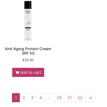
Anti Aging Protect Cream
SPF 50
€
32.50
Add to cart
1
2
3
4
…
20
21
22
→