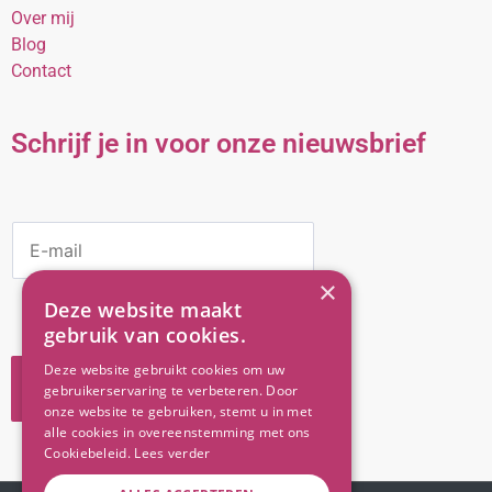
Over mij
Blog
Contact
Schrijf je in voor onze nieuwsbrief
E
M
A
×
I
Deze website maakt
L
gebruik van cookies.
*
Deze website gebruikt cookies om uw
VERZEND
gebruikerservaring te verbeteren. Door
onze website te gebruiken, stemt u in met
alle cookies in overeenstemming met ons
Cookiebeleid.
Lees verder