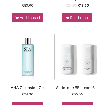
€
80.00
€
24.95
€
12.50
Add to cart
Read more
AHA Cleansing Gel
All-in-one BB cream Fair
€
24.90
€
55.00