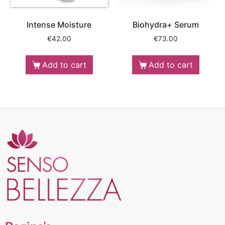
Intense Moisture
Biohydra+ Serum
€
42.00
€
73.00
Add to cart
Add to cart