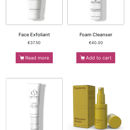
Face Exfoliant
Foam Cleanser
€
37.50
€
40.00
Read more
Add to cart