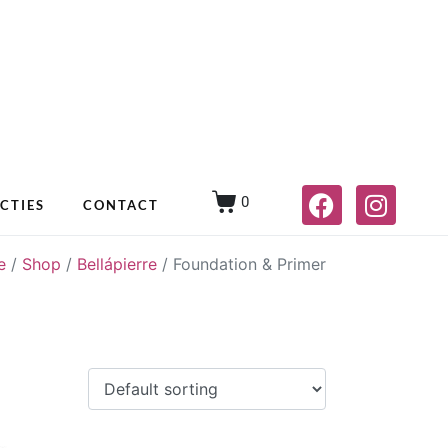
0
CTIES
CONTACT
e
/
Shop
/
Bellápierre
/
Foundation & Primer