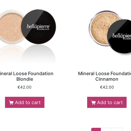
ineral Loose Foundation
Mineral Loose Foundat
Blondie
Cinnamon
€
42.00
€
42.00
Add to cart
Add to cart