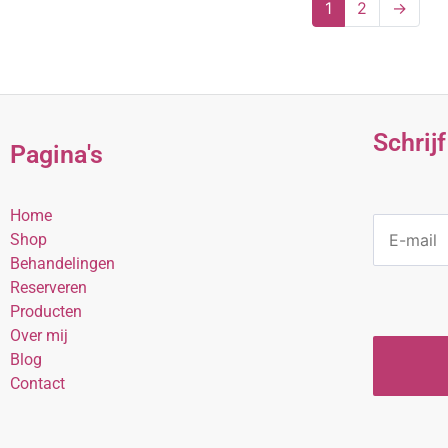
1
2
→
Schrij
Pagina's
Home
E
Shop
M
Behandelingen
A
I
Reserveren
L
Producten
*
Over mij
Blog
Contact